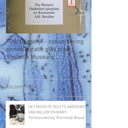
"The Beanery" - conservering
Terracotta relie
en restauratie glas plaat,
Marini
Stedelijk Museum
Amsterdam
Recent Posts
HET MOOISTE DELFTS AARDEWERK
VAN WILLEM EN MARY -
Tentoonstelling "Koninklijk Blauw"
in Ku