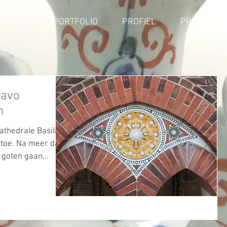
ENSTEN
PORTFOLIO
PROFIEL
PROJECTE
Bavo
m
thedrale Basiliek
 toe. Na meer dan
 goten gaan...