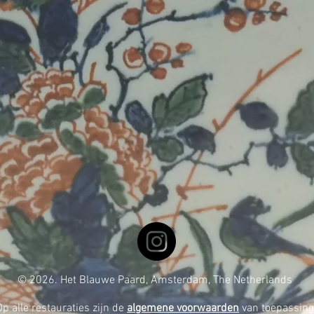
© 2026. Het Blauwe Paard, Amsterdam, The Netherlands
Op alle restauraties zijn de
algemene voorwaarden
van toepassing