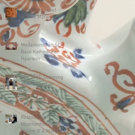
Amsterdam
Terracotta relief
Marino Marini
Medaillons van St.
Bavo Kathedrale,
Haarlem
Use of 3D Scanning
and Printing in
Conservation and
Restoration
Treatments of Delft
Blue-and-White T
Restauratie
bloemenhouders
Willem III & Mary II, De