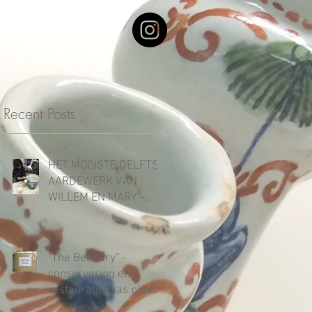
N
CONTACT
Recent Posts
HET MOOISTE DELFTS
AARDEWERK VAN
WILLEM EN MARY -
Tentoonstelling
"Koninklijk Blauw" in
Ku
"The Beanery" -
conservering en
restauratie glas plaat,
Stedelijk Museum