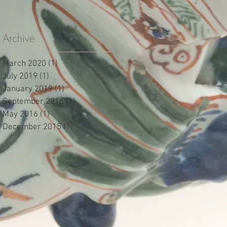
Grieksche A
plateelbakkerijen,
1690
Archive
March 2020
(1)
1 post
July 2019
(1)
1 post
January 2019
(1)
1 post
September 2016
(1)
1 post
May 2016
(1)
1 post
December 2015
(1)
1 post