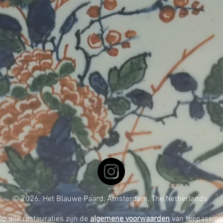
© 2026. Het Blauwe Paard, Amsterdam, The Netherlands
Op alle restauraties zijn de
algemene voorwaarden
van toepassing