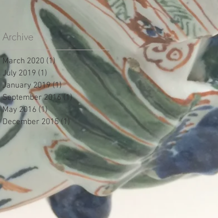
Grieksche A
plateelbakkerijen,
1690
Archive
March 2020
(1)
1 post
July 2019
(1)
1 post
January 2019
(1)
1 post
September 2016
(1)
1 post
May 2016
(1)
1 post
December 2015
(1)
1 post