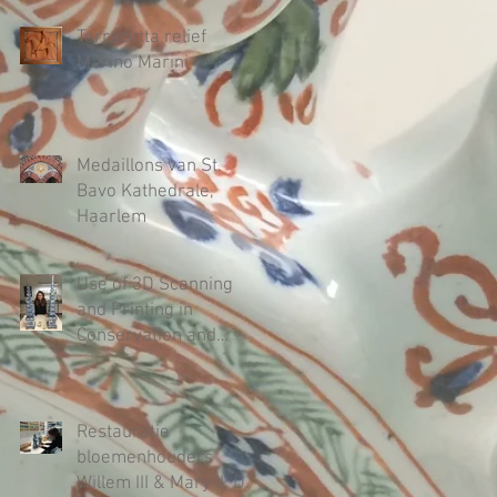
Amsterdam
Terracotta relief
Marino Marini
Medaillons van St.
Bavo Kathedrale,
Haarlem
Use of 3D Scanning
and Printing in
Conservation and
Restoration
Treatments of Delft
Blue-and-White T
Restauratie
bloemenhouders
Willem III & Mary II, De