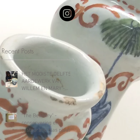
N
CONTACT
Recent Posts
HET MOOISTE DELFTS
AARDEWERK VAN
WILLEM EN MARY -
Tentoonstelling
"Koninklijk Blauw" in
Ku
"The Beanery" -
conservering en
restauratie glas plaat,
Stedelijk Museum