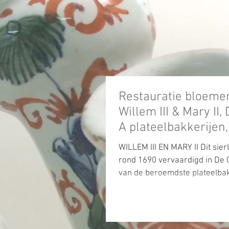
HOME
DI
Restauratie bloeme
Willem III & Mary II
A plateelbakkerijen
WILLEM III EN MARY II Dit sierli
rond 1690 vervaardigd in De 
van de beroemdste plateelbak