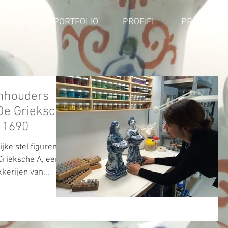
ENSTEN
PORTFOLIO
PROFIEL
PROJECTE
nhouders
, De Grieksche
, 1690
jke stel figuren is
Grieksche A, een
kerijen van...